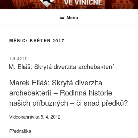
Přejít
BIOLOGICKÉ ČTVRTKY VE
Určeno všem zájemcům o evoluci a obecnější biologická témata
k
VINIČNÉ
Menu
obsahu
webu
MĚSÍC:
KVĚTEN 2017
PUBLIKOVÁNO
1.5.2017
M. Eliáš: Skrytá diverzita archebakterií
Marek Eliáš: Skrytá diverzita
archebakterií – Rodinná historie
našich příbuzných – či snad předků?
Videonahrávka 5. 4. 2012
Přednáška