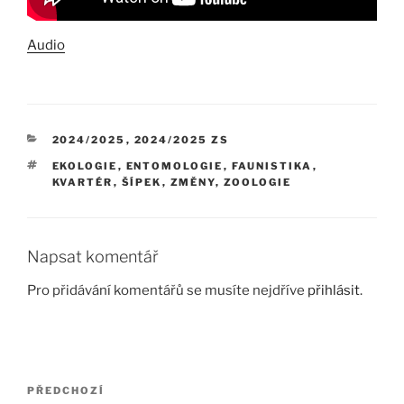
Audio
RUBRIKY
2024/2025
,
2024/2025 ZS
ŠTÍTKY
EKOLOGIE
,
ENTOMOLOGIE
,
FAUNISTIKA
,
KVARTÉR
,
ŠÍPEK
,
ZMĚNY
,
ZOOLOGIE
Napsat komentář
Pro přidávání komentářů se musíte nejdříve
přihlásit
.
Navigace
Předchozí
PŘEDCHOZÍ