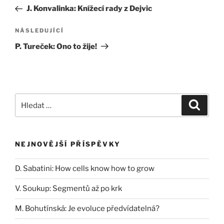
pro
příspěvek
J. Konvalinka: Knížecí rady z Dejvic
příspěvek
Následující
NÁSLEDUJÍCÍ
příspěvek
P. Tureček: Ono to žije!
Hledat:
Hledán
NEJNOVĚJŠÍ PŘÍSPĚVKY
D. Sabatini: How cells know how to grow
V. Soukup: Segmentů až po krk
M. Bohutínská: Je evoluce předvídatelná?