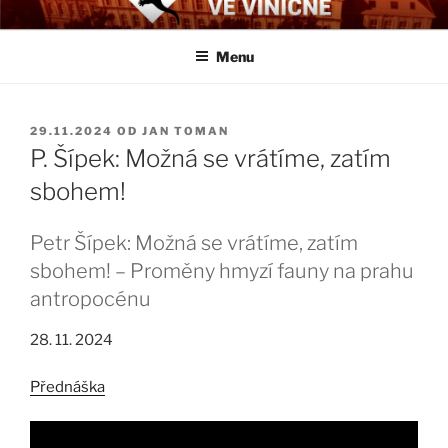
Přejít
BIOLOGICKÉ ČTVRTKY VE
Určeno všem zájemcům o evoluci a obecnější biologická témata
k
VINIČNÉ
Menu
obsahu
webu
PUBLIKOVÁNO
29.11.2024
OD
JAN TOMAN
P. Šípek: Možná se vrátíme, zatím
sbohem!
Petr Šípek: Možná se vrátíme, zatím
sbohem! – Proměny hmyzí fauny na prahu
antropocénu
28. 11. 2024
Přednáška