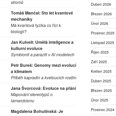
stromů
Duben 2026
Tomáš Mančal: Sto let kvantové
Březen 2026
mechaniky
Únor 2026
Má kvantová fyzika co říci k
biologii?
Prosinec 2025
Jan Kulveit: Umělá inteligence a
Listopad 2025
kulturní evoluce
Říjen 2025
Symbionti a paraziti v AI modelech
Září 2025
Petr Bureš: Genomy mezi evolucí
a klimatem
Květen 2025
Příběh kapradin a kvetoucích rostlin
Duben 2025
Jana Švorcová: Evoluce na přání
Březen 2025
Mapování stereotypů o
Únor 2025
lamarckismu
Prosinec 2024
Magdalena Bohutínská: Je