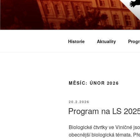
Přejít
k
BIOLOGICK
obsahu
Určeno všem zájemcům o evoluci
webu
Historie
Aktuality
Progr
MĚSÍC:
ÚNOR 2026
PUBLIKOVÁNO
20.2.2026
Program na LS 202
Biologické čtvrtky ve Viničné j
obecnější biologická témata. Př