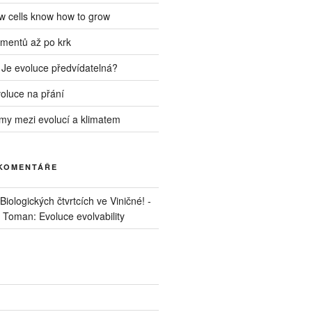
ow cells know how to grow
mentů až po krk
 Je evoluce předvídatelná?
voluce na přání
my mezi evolucí a klimatem
 KOMENTÁŘE
iologických čtvrtcích ve Viničné! -
. Toman: Evoluce evolvability