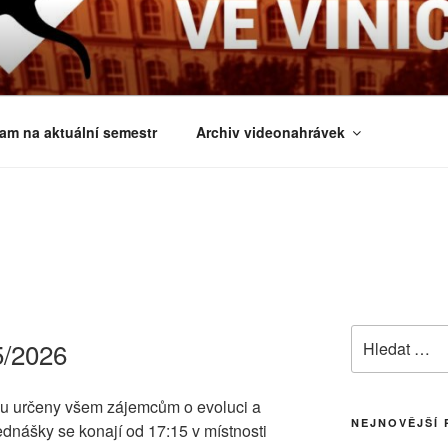
É ČTVRTKY VE VINIČ
 a obecnější biologická témata
am na aktuální semestr
Archiv videonahrávek
Hledat:
5/2026
sou určeny všem zájemcům o evoluci a
NEJNOVĚJŠÍ 
ednášky se konají od 17:15 v místnosti