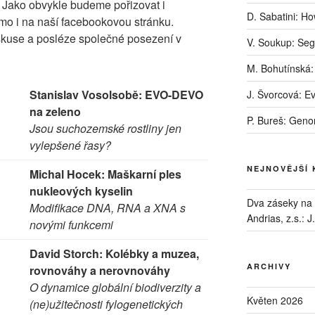
 Jako obvykle budeme pořizovat i
D. Sabatini: H
mo i na naší facebookovou stránku.
skuse a posléze společné posezení v
V. Soukup: Seg
M. Bohutínská:
Stanislav Vosolsobě: EVO-DEVO
J. Švorcová: E
na zeleno
P. Bureš: Geno
Jsou suchozemské rostliny jen
vylepšené řasy?
NEJNOVĚJŠÍ
Michal Hocek: Maškarní ples
nukleových kyselin
Dva záseky na B
Modifikace DNA, RNA a XNA s
Andrias, z.s.
:
J
novými funkcemi
David Storch: Kolébky a muzea,
ARCHIVY
rovnováhy a nerovnováhy
O dynamice globální biodiverzity a
Květen 2026
(ne)užitečnosti fylogenetických