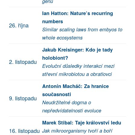
genů
Ian Hatton: Nature’s recurring
numbers
26. října
Similar scaling laws from embyos to
whole ecosystems
Jakub Kreisinger: Kdo je tady
holobiont?
2. listopadu
Evoluční důsledky interakcí mezi
střevní mikrobiotou a obratlovci
Antonín Macháč: Za hranice
současnosti
9. listopadu
Neudržitelné dogma o
nepředvídatelnosti evoluce
Marek Stibal: Taje království ledu
16. listopadu
Jak mikroorganismy tvoří a boří