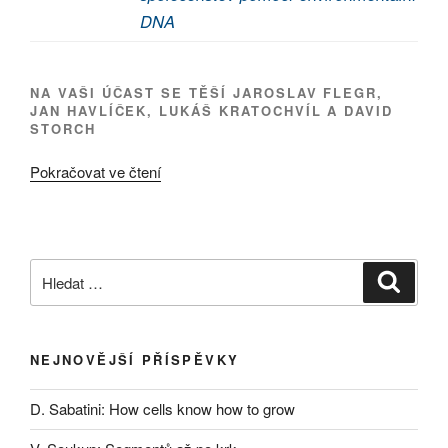
DNA
NA VAŠI ÚČAST SE TĚŠÍ JAROSLAV FLEGR,
JAN HAVLÍČEK, LUKÁŠ KRATOCHVÍL A DAVID
STORCH
„Program
Pokračovat ve čtení
na
ZS
2017/2018“
Hledat:
Hledán
NEJNOVĚJŠÍ PŘÍSPĚVKY
D. Sabatini: How cells know how to grow