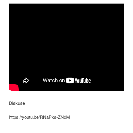
Diskuse
https://youtu.be/RNaPks-ZNdM