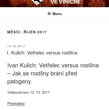
Přejít
BIOLOGICKÉ ČTVRTKY VE
Určeno všem zájemcům o evoluci a obecnější biologická témata
k
VINIČNÉ
Menu
obsahu
webu
MĚSÍC:
ŘÍJEN 2017
PUBLIKOVÁNO
13.10.2017
I. Kulich: Vetřelec versus rostlina
Ivan Kulich: Vetřelec versus rostlina
– Jak se rostliny brání před
patogeny.
Videozáznam 12. 10. 2017
Přednáška