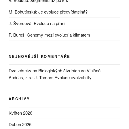
V. Soukup: Segmentů až po krk
M. Bohutínská: Je evoluce předvídatelná?
J. Švorcová: Evoluce na přání
P. Bureš: Genomy mezi evolucí a klimatem
NEJNOVĚJŠÍ KOMENTÁŘE
Dva záseky na Biologických čtvrtcích ve Viničné! -
Andrias, z.s.
:
J. Toman: Evoluce evolvability
ARCHIVY
Květen 2026
Duben 2026