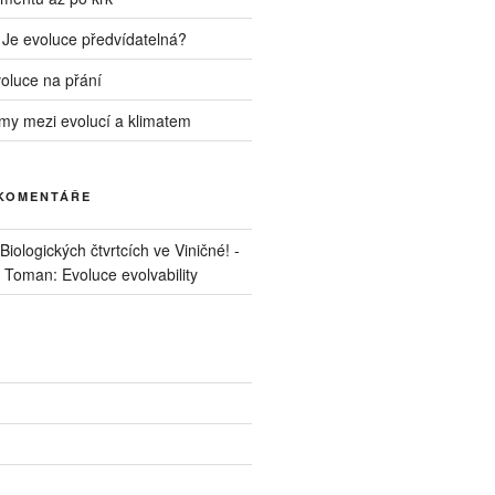
 Je evoluce předvídatelná?
voluce na přání
my mezi evolucí a klimatem
 KOMENTÁŘE
iologických čtvrtcích ve Viničné! -
. Toman: Evoluce evolvability