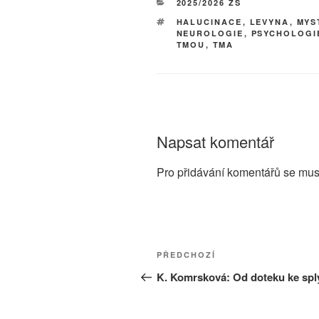
RUBRIKY
2025/2026 ZS
ŠTÍTKY
HALUCINACE
,
LEVYNA
,
MYS
NEUROLOGIE
,
PSYCHOLOGI
TMOU
,
TMA
Napsat komentář
Pro přidávání komentářů se mus
Navigace
Předchozí
PŘEDCHOZÍ
pro
příspěvek
K. Komrsková: Od doteku ke spl
příspěvek