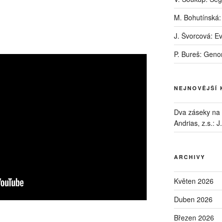
M. Bohutínská:
J. Švorcová: E
P. Bureš: Geno
NEJNOVĚJŠÍ
Dva záseky na B
Andrias, z.s.
:
J
ARCHIVY
Květen 2026
Duben 2026
Březen 2026