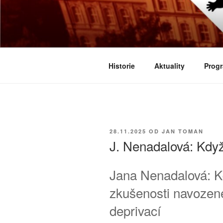
Přejít
k
BIOLOGICK
obsahu
Určeno všem zájemcům o evoluci
webu
Historie
Aktuality
Progr
PUBLIKOVÁNO
28.11.2025
OD
JAN TOMAN
J. Nenadalová: Kdy
Jana Nenadalová: Kd
zkušenosti navozen
deprivací