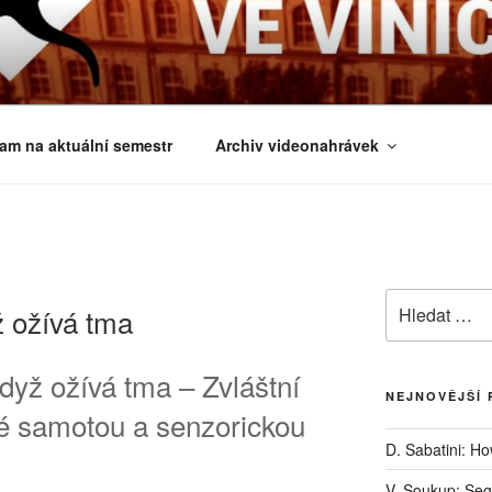
É ČTVRTKY VE VINIČ
 a obecnější biologická témata
am na aktuální semestr
Archiv videonahrávek
Hledat:
ž ožívá tma
yž ožívá tma – Zvláštní
NEJNOVĚJŠÍ 
é samotou a senzorickou
D. Sabatini: H
V. Soukup: Seg