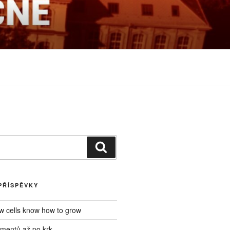
NÉ
Hledání
PŘÍSPĚVKY
ow cells know how to grow
mentů až po krk