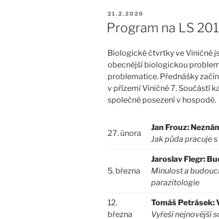
PUBLIKOVÁNO
21.2.2020
Program na LS 20
Biologické čtvrtky ve Viničné 
obecnější biologickou problema
problematice. Přednášky začína
v přízemí Viničné 7. Součástí 
společné posezení v hospodě.
Jan Frouz: Nezná
27. února
Jak půda pracuje 
Jaroslav Flegr: Bu
5. března
Minulost a budoucn
parazitologie
12.
Tomáš Petrásek: 
března
Vyřeší nejnovější 