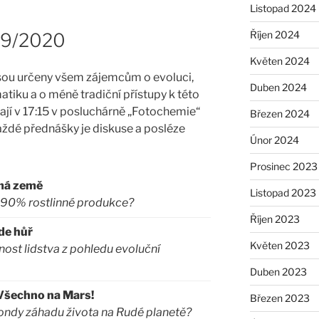
Listopad 2024
Říjen 2024
19/2020
Květen 2024
jsou určeny všem zájemcům o evoluci,
Duben 2024
tiku a o méně tradiční přístupy k této
jí v 17:15 v posluchárně „Fotochemie“
Březen 2024
každé přednášky je diskuse a posléze
Únor 2024
Prosinec 2023
má země
Listopad 2023
s 90% rostlinné produkce?
Říjen 2023
de hůř
Květen 2023
ost lidstva z pohledu evoluční
Duben 2023
Všechno na Mars!
Březen 2023
sondy záhadu života na Rudé planetě?