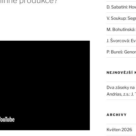
tlinné produkce?
D. Sabatini: Ho
V. Soukup: Seg
M. Bohutínská:
J. Švorcová: Ev
P. Bureš: Geno
NEJNOVĚJŠÍ
Dva záseky na B
Andrias, z.s.
:
J.
ARCHIVY
Květen 2026