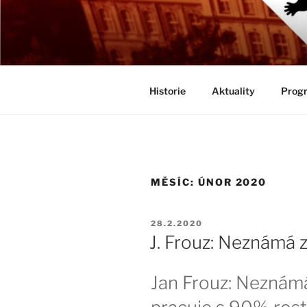
Přejít
k
BIOLOGICK
obsahu
Určeno všem zájemcům o evolu
webu
Historie
Aktuality
Progr
MĚSÍC:
ÚNOR 2020
PUBLIKOVÁNO
28.2.2020
J. Frouz: Neznámá
Jan Frouz: Neznám