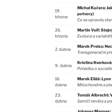
Michal Kučera: Ja
19.
potvory)
března
Co se opravdu sta
26.
Martin Volf: Stejn
března
Evoluce a variabil
Marek Preiss: Nec
2. dubna
Transgenerační př
Kristina Kverková
9. dubna
Pohádka o socialitě
16.
Marek Eliáš: Lynn 
dubna
Mitochondrie a plas
23.
Tomáš Albrecht: V
dubna
Samičí nevěra a po
Johanna Mappes: 1