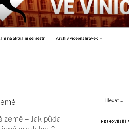
É ČTVRTKY VE VINIČ
ci a obecnější biologická témata
am na aktuální semestr
Archiv videonahrávek
Hledat:
 země
á země – Jak půda
NEJNOVĚJŠÍ 