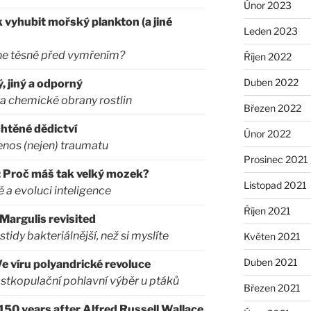
Únor 2023
k vyhubit mořský plankton (a jiné
Leden 2023
ne těsně před vymřením?
Říjen 2022
Duben 2022
ý, jiný a odporný
ita chemické obrany rostlin
Březen 2022
htěné dědictví
Únor 2022
enos (nejen) traumatu
Prosinec 2021
: Proč máš tak velký mozek?
Listopad 2021
 a evoluci inteligence
Říjen 2021
Margulis revisited
tidy bakteriálnější, než si myslíte
Květen 2021
Duben 2021
e víru polyandrické revoluce
stkopulační pohlavní výběr u ptáků
Březen 2021
50 years after Alfred Russell Wallace