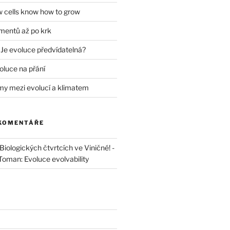
w cells know how to grow
mentů až po krk
 Je evoluce předvídatelná?
oluce na přání
my mezi evolucí a klimatem
 KOMENTÁŘE
iologických čtvrtcích ve Viničné! -
 Toman: Evoluce evolvability