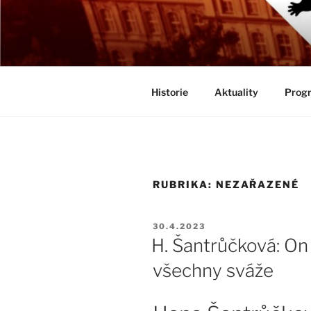
Přejít
k
BIOLOGICK
obsahu
Určeno všem zájemcům o evolu
webu
Historie
Aktuality
Progr
RUBRIKA:
NEZAŘAZENÉ
PUBLIKOVÁNO
30.4.2023
H. Šantrůčková: On
všechny sváže