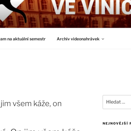
É ČTVRTKY VE VINIČ
ci a obecnější biologická témata
am na aktuální semestr
Archiv videonahrávek
Hledat:
 jim všem káže, on
NEJNOVĚJŠÍ 