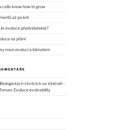
w cells know how to grow
mentů až po krk
 Je evoluce předvídatelná?
oluce na přání
my mezi evolucí a klimatem
 KOMENTÁŘE
iologických čtvrtcích ve Viničné! -
 Toman: Evoluce evolvability