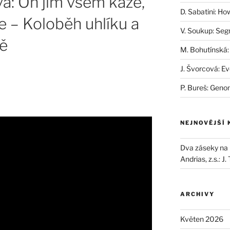
á: On jim všem káže,
D. Sabatini: Ho
e – Koloběh uhlíku a
V. Soukup: Seg
dě
M. Bohutínská:
J. Švorcová: Ev
P. Bureš: Geno
NEJNOVĚJŠÍ
Dva záseky na B
Andrias, z.s.
:
J.
ARCHIVY
Květen 2026