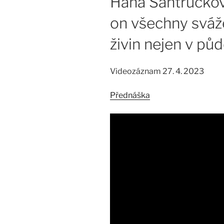
Hana Šantrůčkov
on všechny sváž
živin nejen v pů
Videozáznam 27. 4. 2023
Přednáška