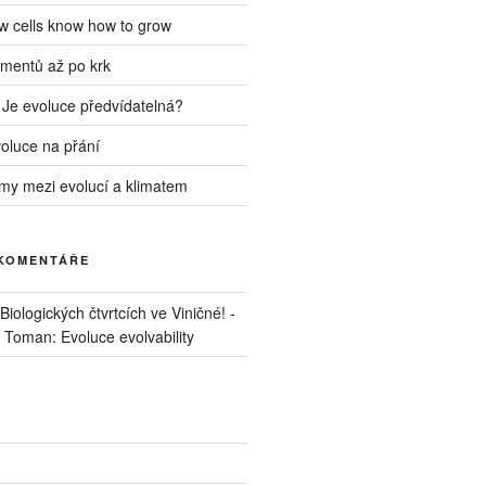
ow cells know how to grow
mentů až po krk
 Je evoluce předvídatelná?
voluce na přání
my mezi evolucí a klimatem
 KOMENTÁŘE
iologických čtvrtcích ve Viničné! -
. Toman: Evoluce evolvability