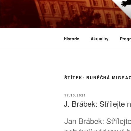
Přejít
k
BIOLOGICK
obsahu
Určeno všem zájemcům o evoluci
webu
Historie
Aktuality
Progr
ŠTÍTEK:
BUNĚČNÁ MIGRA
PUBLIKOVÁNO
17.10.2021
J. Brábek: Střílejte
Jan Brábek: Střílejt