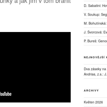
ňky a jak jim v tom bránit
D. Sabatini: H
V. Soukup: Seg
M. Bohutínská:
J. Švorcová: E
P. Bureš: Geno
NEJNOVĚJŠÍ
Dva záseky na B
Andrias, z.s.
:
J
ARCHIVY
Květen 2026