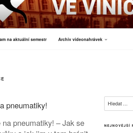
É ČTVRTKY VE VINIČ
 a obecnější biologická témata
am na aktuální semestr
Archiv videonahrávek
CE
Hledat:
 na pneumatiky!
e na pneumatiky! – Jak se
NEJNOVĚJŠÍ 