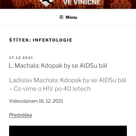
Přejít
BIOLOGICKÉ ČTVRTKY VE
Určeno všem zájemcům o evoluci a obecnější biologická témata
k
VINIČNÉ
Menu
obsahu
webu
ŠTÍTEK:
INFEKTOLOGIE
PUBLIKOVÁNO
17.12.2021
L. Machala: Kdopak by se AIDSu bál
Ladislav Machala: Kdopak by se AIDSu bál
– Co víme o HIV po 40 letech
Videozáznam 16. 12. 2021
Přednáška