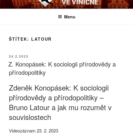
Přejít
BIOLOGICKÉ ČTVRTKY VE
Určeno všem zájemcům o evoluci a obecnější biologická témata
k
VINIČNÉ
Menu
obsahu
webu
ŠTÍTEK:
LATOUR
PUBLIKOVÁNO
24.2.2023
Z. Konopásek: K sociologii přírodovědy a
přírodopolitiky
Zdeněk Konopásek: K sociologii
přírodovědy a přírodopolitiky –
Bruno Latour a jak mu rozumět v
souvislostech
Videozáznam 23. 2. 2023