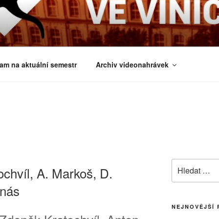
É ČTVRTKY VE VINIČ
 a obecnější biologická témata
am na aktuální semestr
Archiv videonahrávek
Hledat:
chvíl, A. Markoš, D.
 nás
NEJNOVĚJŠÍ 