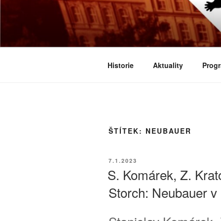
Přejít
k
BIOLOGICK
obsahu
Určeno všem zájemcům o evoluci
webu
Historie
Aktuality
Progr
ŠTÍTEK:
NEUBAUER
PUBLIKOVÁNO
7.1.2023
S. Komárek, Z. Krato
Storch: Neubauer v