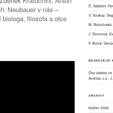
Zdeněk Kratochvíl, Anton
D. Sabatini: H
ch: Neubauer v nás –
V. Soukup: Seg
í biologa, filosofa a otce
M. Bohutínská:
J. Švorcová: E
P. Bureš: Geno
NEJNOVĚJŠÍ
Dva záseky na B
Andrias, z.s.
:
J
ARCHIVY
Květen 2026