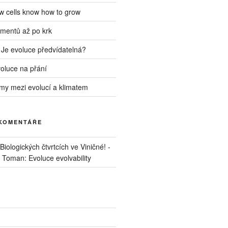
ow cells know how to grow
mentů až po krk
 Je evoluce předvídatelná?
voluce na přání
my mezi evolucí a klimatem
 KOMENTÁŘE
iologických čtvrtcích ve Viničné! -
. Toman: Evoluce evolvability