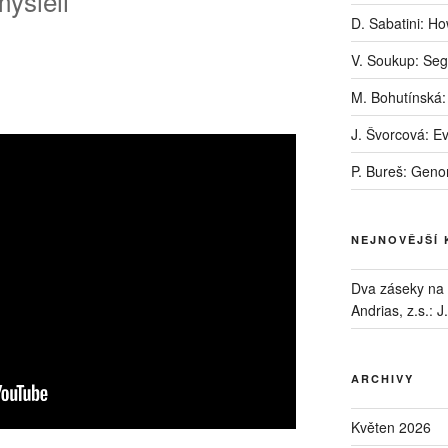
mysleli
D. Sabatini: H
V. Soukup: Seg
M. Bohutínská:
J. Švorcová: E
P. Bureš: Geno
NEJNOVĚJŠÍ
Dva záseky na B
Andrias, z.s.
:
J
ARCHIVY
Květen 2026