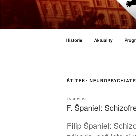
Přejít
k
BIOLOGICK
obsahu
Určeno všem zájemcům o evoluci
webu
Historie
Aktuality
Progr
ŠTÍTEK:
NEUROPSYCHIATR
PUBLIKOVÁNO
15.3.2025
F. Španiel: Schizofr
Filip Španiel: Schizo