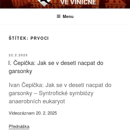
Přejít
BIOLOGICKÉ ČTVRTKY VE
Určeno všem zájemcům o evoluci a obecnější biologická témata
k
VINIČNÉ
Menu
obsahu
webu
ŠTÍTEK:
PRVOCI
PUBLIKOVÁNO
22.2.2025
I. Čepička: Jak se v deseti nacpat do
garsonky
Ivan Čepička: Jak se v deseti nacpat do
garsonky – Syntrofické symbiózy
anaerobních eukaryot
Videozáznam 20. 2. 2025
Přednáška