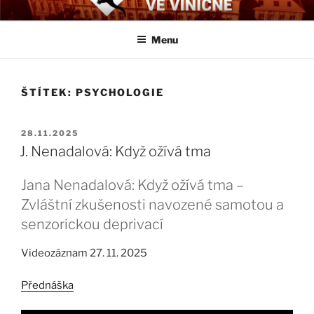
Přejít
BIOLOGICKÉ ČTVRTKY VE
Určeno všem zájemcům o evoluci a obecnější biologická témata
k
VINIČNÉ
Menu
obsahu
webu
ŠTÍTEK:
PSYCHOLOGIE
PUBLIKOVÁNO
28.11.2025
J. Nenadalová: Když ožívá tma
Jana Nenadalová: Když ožívá tma –
Zvláštní zkušenosti navozené samotou a
senzorickou deprivací
Videozáznam 27. 11. 2025
Přednáška