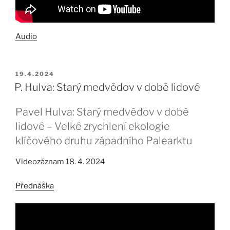
Audio
PUBLIKOVÁNO
19.4.2024
P. Hulva: Starý medvědov v době lidové
Pavel Hulva: Starý medvědov v době
lidové – Velké zrychlení ekologie
klíčového druhu západního Palearktu
Videozáznam 18. 4. 2024
Přednáška