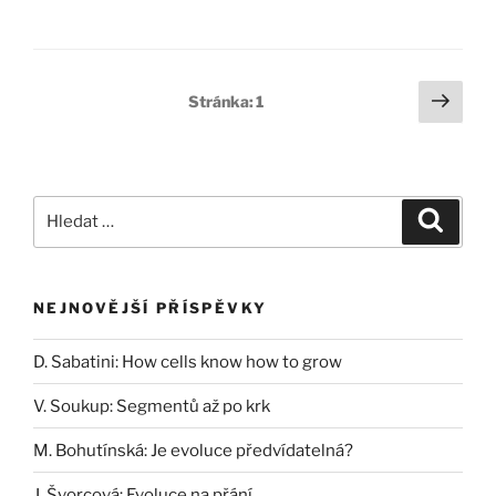
Stránkování
Další
Stránka:
1
strá
příspěvků
Hledat:
Hledán
NEJNOVĚJŠÍ PŘÍSPĚVKY
D. Sabatini: How cells know how to grow
V. Soukup: Segmentů až po krk
M. Bohutínská: Je evoluce předvídatelná?
J. Švorcová: Evoluce na přání