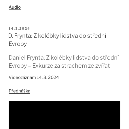
Audio
PUBLIKOVÁNO
14.3.2024
D. Frynta: Z kolébky lidstva do střední
Evropy
Daniel Frynta: Z kolébky lidstva do střední
Evropy – Exkurze za strachem ze zvířat
Videozáznam 14. 3. 2024
Přednáška