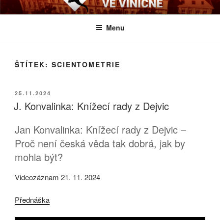
Přejít
BIOLOGICKÉ ČTVRTKY VE
Určeno všem zájemcům o evoluci a obecnější biologická témata
k
VINIČNÉ
Menu
obsahu
webu
ŠTÍTEK:
SCIENTOMETRIE
PUBLIKOVÁNO
25.11.2024
J. Konvalinka: Knížecí rady z Dejvic
Jan Konvalinka: Knížecí rady z Dejvic –
Proč není česká věda tak dobrá, jak by
mohla být?
Videozáznam 21. 11. 2024
Přednáška