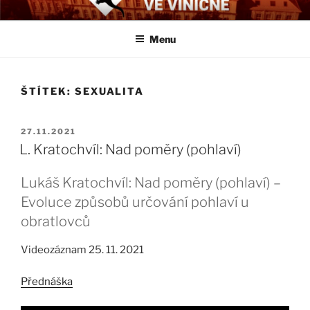
Přejít
BIOLOGICKÉ ČTVRTKY VE
Určeno všem zájemcům o evoluci a obecnější biologická témata
k
VINIČNÉ
Menu
obsahu
webu
ŠTÍTEK:
SEXUALITA
PUBLIKOVÁNO
27.11.2021
L. Kratochvíl: Nad poměry (pohlaví)
Lukáš Kratochvíl: Nad poměry (pohlaví) –
Evoluce způsobů určování pohlaví u
obratlovců
Videozáznam 25. 11. 2021
Přednáška