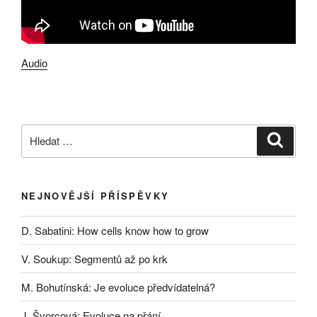
Audio
Hledat:
Hledán
NEJNOVĚJŠÍ PŘÍSPĚVKY
D. Sabatini: How cells know how to grow
V. Soukup: Segmentů až po krk
M. Bohutínská: Je evoluce předvídatelná?
J. Švorcová: Evoluce na přání