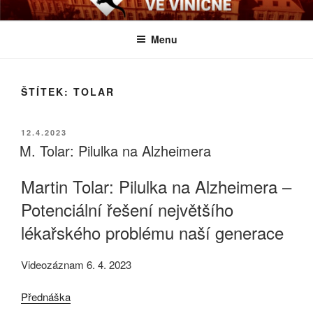
Přejít
BIOLOGICKÉ ČTVRTKY VE
Určeno všem zájemcům o evoluci a obecnější biologická témata
k
VINIČNÉ
Menu
obsahu
webu
ŠTÍTEK:
TOLAR
PUBLIKOVÁNO
12.4.2023
M. Tolar: Pilulka na Alzheimera
Martin Tolar: Pilulka na Alzheimera –
Potenciální řešení největšího
lékařského problému naší generace
Videozáznam 6. 4. 2023
Přednáška