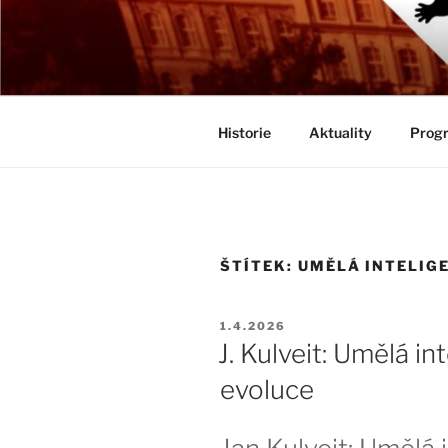
Přejít
k
BIOLOGICK
obsahu
Určeno všem zájemcům o evolu
webu
Historie
Aktuality
Progr
ŠTÍTEK:
UMĚLÁ INTELIG
PUBLIKOVÁNO
1.4.2026
J. Kulveit: Umělá in
evoluce