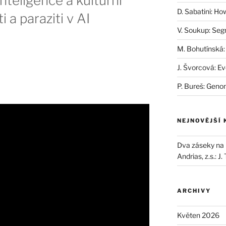
inteligence a kulturní
D. Sabatini: Ho
 a paraziti v AI
V. Soukup: Seg
M. Bohutínská:
J. Švorcová: Ev
P. Bureš: Geno
NEJNOVĚJŠÍ
Dva záseky na B
Andrias, z.s.
:
J.
ARCHIVY
Květen 2026