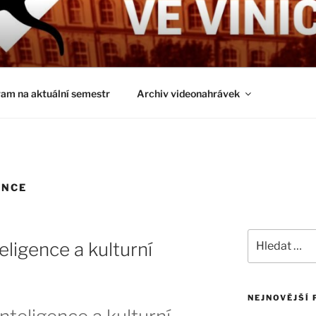
É ČTVRTKY VE VINIČ
ci a obecnější biologická témata
am na aktuální semestr
Archiv videonahrávek
ENCE
Hledat:
teligence a kulturní
NEJNOVĚJŠÍ 