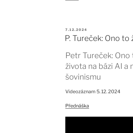
PUBLIKOVÁNO
7.12.2024
P. Tureček: Ono to ž
Petr Tureček: Ono 
života na bázi AI 
šovinismu
Videozáznam 5. 12. 2024
Přednáška