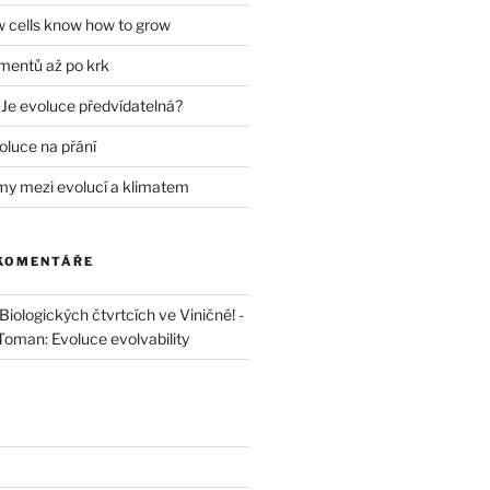
w cells know how to grow
mentů až po krk
 Je evoluce předvídatelná?
oluce na přání
my mezi evolucí a klimatem
 KOMENTÁŘE
iologických čtvrtcích ve Viničné! -
 Toman: Evoluce evolvability