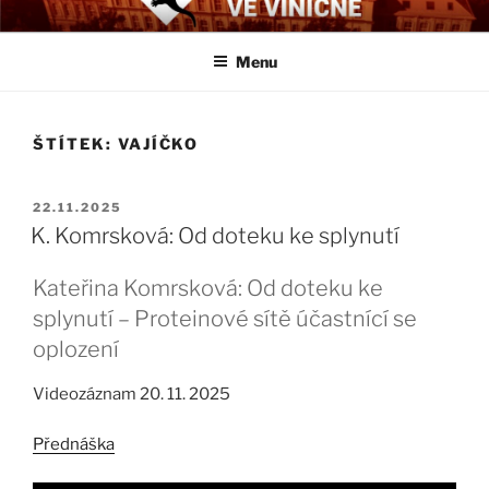
Přejít
BIOLOGICKÉ ČTVRTKY VE
Určeno všem zájemcům o evoluci a obecnější biologická témata
k
VINIČNÉ
Menu
obsahu
webu
ŠTÍTEK:
VAJÍČKO
PUBLIKOVÁNO
22.11.2025
K. Komrsková: Od doteku ke splynutí
Kateřina Komrsková: Od doteku ke
splynutí – Proteinové sítě účastnící se
oplození
Videozáznam 20. 11. 2025
Přednáška