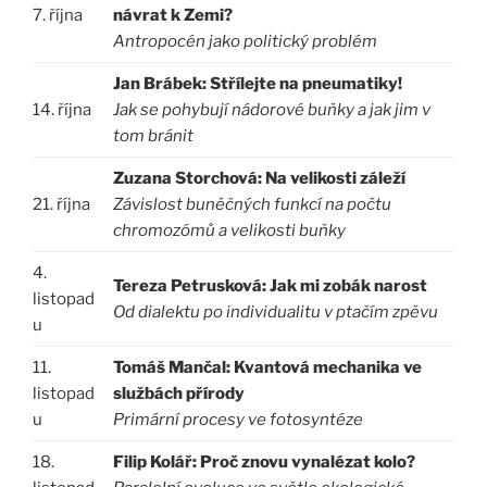
7. října
návrat k Zemi?
Antropocén jako politický problém
Jan Brábek: Střílejte na pneumatiky!
14. října
Jak se pohybují nádorové buňky a jak jim v
tom bránit
Zuzana Storchová: Na velikosti záleží
21. října
Závislost buněčných funkcí na počtu
chromozómů a velikosti buňky
4.
Tereza Petrusková: Jak mi zobák narost
listopad
Od dialektu po individualitu v ptačím zpěvu
u
11.
Tomáš Mančal: Kvantová mechanika ve
listopad
službách přírody
u
Primární procesy ve fotosyntéze
18.
Filip Kolář: Proč znovu vynalézat kolo?