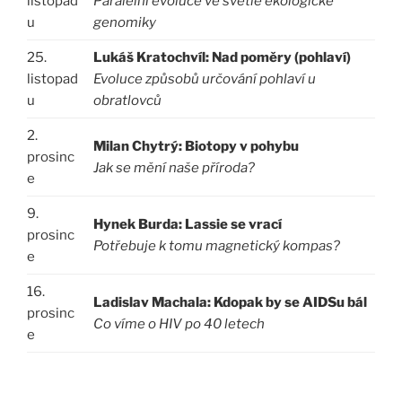
listopad
Paralelní evoluce ve světle ekologické
u
genomiky
25.
Lukáš Kratochvíl: Nad poměry (pohlaví)
listopad
Evoluce způsobů určování pohlaví u
u
obratlovců
2.
Milan Chytrý: Biotopy v pohybu
prosinc
Jak se mění naše příroda?
e
9.
Hynek Burda: Lassie se vrací
prosinc
Potřebuje k tomu magnetický kompas?
e
16.
Ladislav Machala: Kdopak by se AIDSu bál
prosinc
Co víme o HIV po 40 letech
e