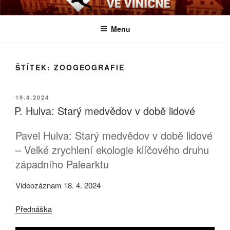
Přejít
BIOLOGICKÉ ČTVRTKY VE
Určeno všem zájemcům o evoluci a obecnější biologická témata
k
VINIČNÉ
Menu
obsahu
webu
ŠTÍTEK:
ZOOGEOGRAFIE
PUBLIKOVÁNO
19.4.2024
P. Hulva: Starý medvědov v době lidové
Pavel Hulva: Starý medvědov v době lidové
– Velké zrychlení ekologie klíčového druhu
západního Palearktu
Videozáznam 18. 4. 2024
Přednáška