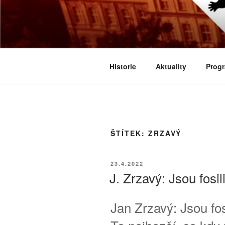
Přejít
k
BIOLOGICK
obsahu
Určeno všem zájemcům o evoluci
webu
Historie
Aktuality
Progr
ŠTÍTEK:
ZRZAVÝ
PUBLIKOVÁNO
23.4.2022
J. Zrzavý: Jsou fos
Jan Zrzavý: Jsou fo