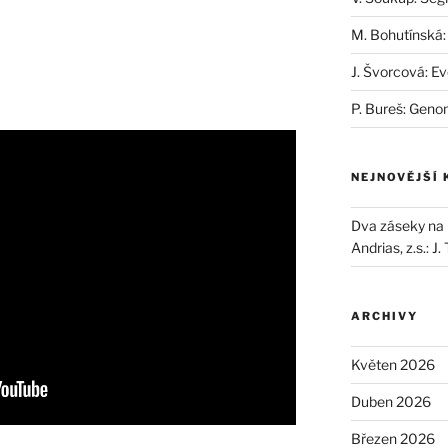
M. Bohutínská:
J. Švorcová: Ev
P. Bureš: Geno
NEJNOVĚJŠÍ
Dva záseky na B
Andrias, z.s.
:
J.
ARCHIVY
Květen 2026
Duben 2026
Březen 2026