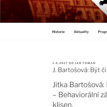
Přejít
k
BIOLOGICK
obsahu
Určeno všem zájemcům o evolu
webu
Historie
Aktuality
Progr
PUBLIKOVÁNO
1.5.2017
OD
JAN TOMAN
J. Bartošová: Být č
Jitka Bartošová:
– Behaviorální zá
klisen.