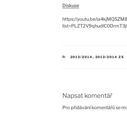
Diskuse
https://youtu.be/ia4kjMQSZM
list=PLZT2V9qhudlC0DrmT3
RUBRIKY
2013/2014
,
2013/2014 ZS
Napsat komentář
Pro přidávání komentářů se mu