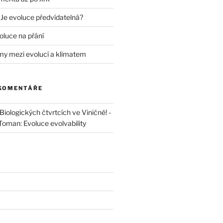
 Je evoluce předvídatelná?
oluce na přání
my mezi evolucí a klimatem
 KOMENTÁŘE
iologických čtvrtcích ve Viničné! -
 Toman: Evoluce evolvability