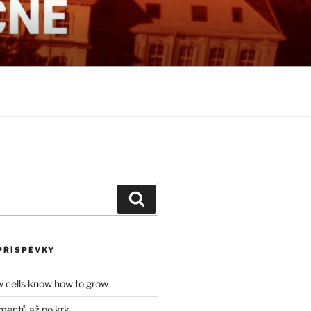
NÉ
Hledání
PŘÍSPĚVKY
w cells know how to grow
mentů až po krk