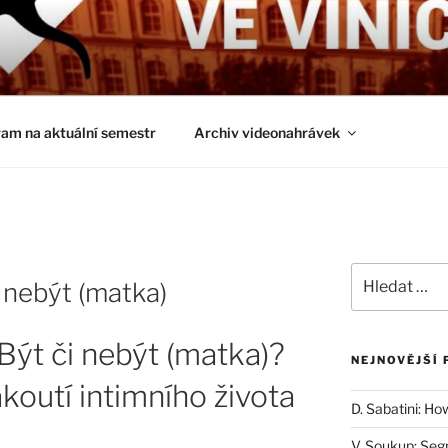
É ČTVRTKY VE VINIČ
ci a obecnější biologická témata
am na aktuální semestr
Archiv videonahrávek
Hledat:
i nebýt (matka)
 Být či nebýt (matka)?
NEJNOVĚJŠÍ 
koutí intimního života
D. Sabatini: Ho
V. Soukup: Seg