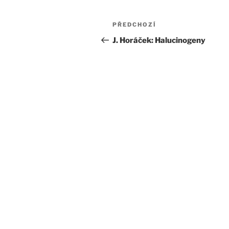
Navigace
Předchozí
PŘEDCHOZÍ
pro
příspěvek
J. Horáček: Halucinogeny
příspěvek