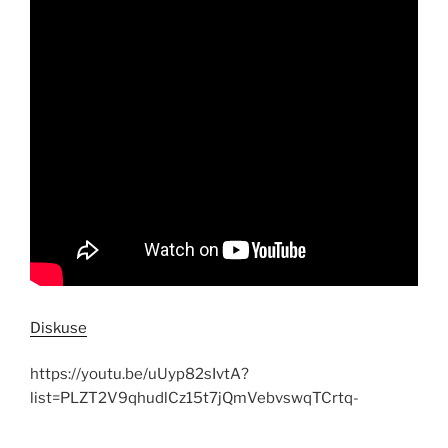
Diskuse
https://youtu.be/uUyp82sIvtA?
list=PLZT2V9qhudlCz15t7jQmVebvswqTCrtq-