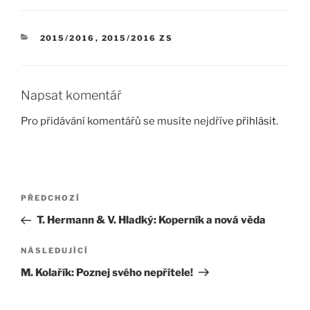
RUBRIKY
2015/2016
,
2015/2016 ZS
Napsat komentář
Pro přidávání komentářů se musíte nejdříve
přihlásit
.
Navigace
Předchozí
PŘEDCHOZÍ
pro
příspěvek
T. Hermann & V. Hladký: Koperník a nová věda
příspěvek
Následující
NÁSLEDUJÍCÍ
příspěvek
M. Kolařík: Poznej svého nepřítele!