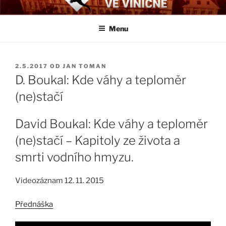
Přejít
BIOLOGICKÉ ČTVRTKY VE
Určeno všem zájemcům o evoluci a obecnější biologická témata
k
VINIČNÉ
Menu
obsahu
webu
PUBLIKOVÁNO
2.5.2017
OD
JAN TOMAN
D. Boukal: Kde váhy a teploměr
(ne)stačí
David Boukal: Kde váhy a teploměr
(ne)stačí – Kapitoly ze života a
smrti vodního hmyzu.
Videozáznam 12. 11. 2015
Přednáška