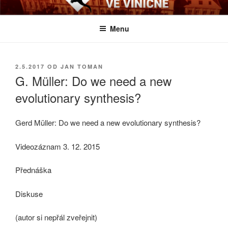
Přejít
BIOLOGICKÉ ČTVRTKY VE
Určeno všem zájemcům o evoluci a obecnější biologická témata
k
VINIČNÉ
Menu
obsahu
webu
PUBLIKOVÁNO
2.5.2017
OD
JAN TOMAN
G. Müller: Do we need a new
evolutionary synthesis?
Gerd Müller: Do we need a new evolutionary synthesis?
Videozáznam 3. 12. 2015
Přednáška
Diskuse
(autor si nepřál zveřejnit)