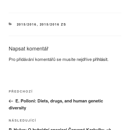
RUBRIKY
2015/2016
,
2015/2016 ZS
Napsat komentář
Pro přidávání komentářů se musíte nejdříve
přihlásit
.
Navigace
Předchozí
PŘEDCHOZÍ
pro
příspěvek
E. Polloni: Diets, drugs, and human genetic
příspěvek
diversity
Následující
NÁSLEDUJÍCÍ
příspěvek
P. Hulva: O hybridní speciaci Červené Karkulky