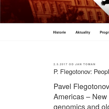
Přejít
k
BIOLOGICK
obsahu
Určeno všem zájemcům o evoluci
webu
Historie
Aktuality
Progr
PUBLIKOVÁNO
2.5.2017
OD
JAN TOMAN
P. Flegotonov: Peop
Pavel Flegotonov
Americas – New i
genomics and old