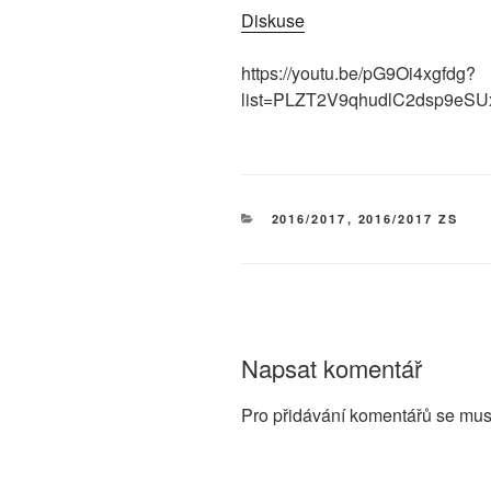
Diskuse
https://youtu.be/pG9Oi4xgfdg?
list=PLZT2V9qhudlC2dsp9eS
RUBRIKY
2016/2017
,
2016/2017 ZS
Napsat komentář
Pro přidávání komentářů se mus