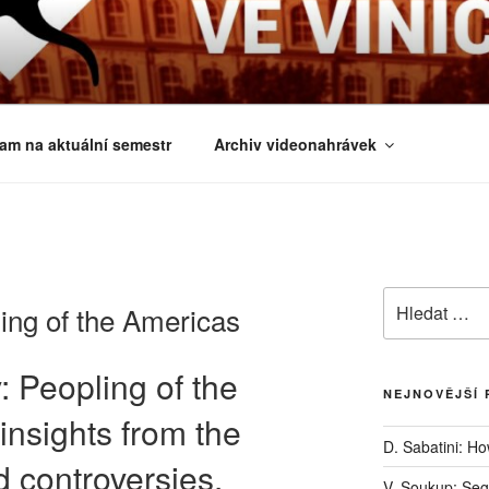
É ČTVRTKY VE VINIČ
 a obecnější biologická témata
am na aktuální semestr
Archiv videonahrávek
Hledat:
ling of the Americas
: Peopling of the
NEJNOVĚJŠÍ 
nsights from the
D. Sabatini: H
 controversies.
V. Soukup: Seg