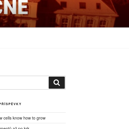
NÉ
Hledání
PŘÍSPĚVKY
ow cells know how to grow
mentů až po krk