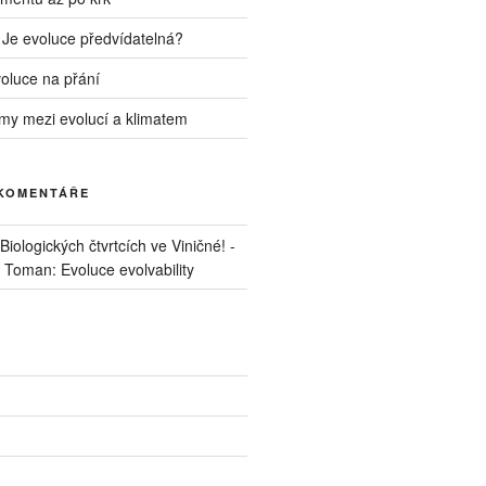
 Je evoluce předvídatelná?
voluce na přání
my mezi evolucí a klimatem
 KOMENTÁŘE
iologických čtvrtcích ve Viničné! -
. Toman: Evoluce evolvability