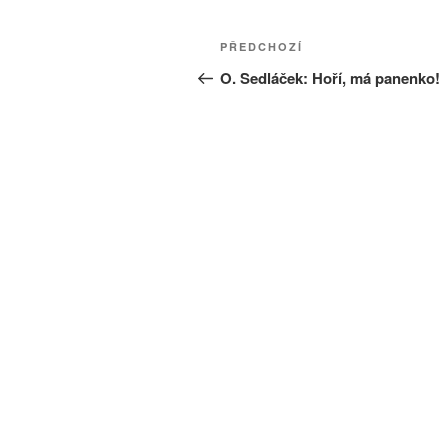
Navigace
Předchozí
PŘEDCHOZÍ
pro
příspěvek
O. Sedláček: Hoří, má panenko!
příspěvek