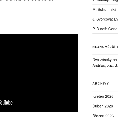
M. Bohutínská:
J. Švorcová: E
P. Bureš: Geno
NEJNOVĚJŠÍ
Dva záseky na B
Andrias, z.s.
:
J
ARCHIVY
Květen 2026
Duben 2026
Březen 2026