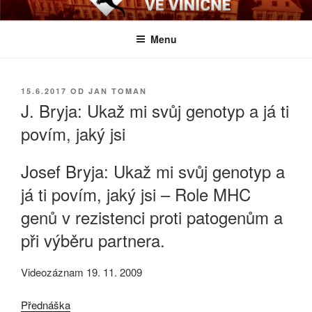
Přejít
BIOLOGICKÉ ČTVRTKY VE
Určeno všem zájemcům o evoluci a obecnější biologická témata
k
VINIČNÉ
Menu
obsahu
webu
PUBLIKOVÁNO
15.6.2017
OD
JAN TOMAN
J. Bryja: Ukaž mi svůj genotyp a já ti
povím, jaký jsi
Josef Bryja: Ukaž mi svůj genotyp a
já ti povím, jaký jsi – Role MHC
genů v rezistenci proti patogenům a
při výběru partnera.
Videozáznam 19. 11. 2009
Přednáška