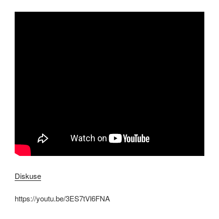
Diskuse
https://youtu.be/3ES7tVl6FNA