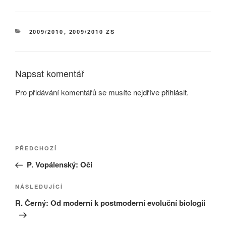
RUBRIKY
2009/2010
,
2009/2010 ZS
Napsat komentář
Pro přidávání komentářů se musíte nejdříve
přihlásit
.
Navigace
Předchozí
PŘEDCHOZÍ
pro
příspěvek
P. Vopálenský: Oči
příspěvek
Následující
NÁSLEDUJÍCÍ
příspěvek
R. Černý: Od moderní k postmoderní evoluční biologii