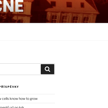
NÉ
Hledání
PŘÍSPĚVKY
w cells know how to grow
mentů až po krk