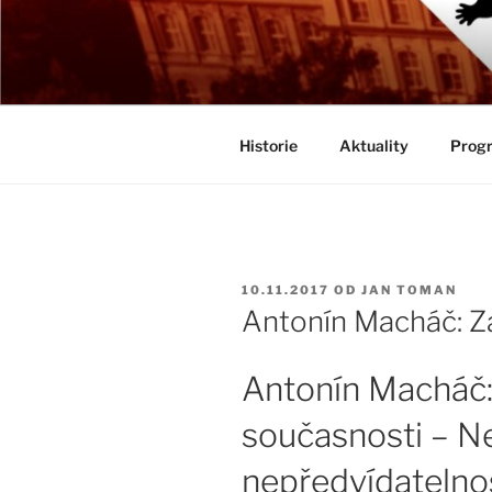
Přejít
k
BIOLOGICK
obsahu
Určeno všem zájemcům o evolu
webu
Historie
Aktuality
Progr
PUBLIKOVÁNO
10.11.2017
OD
JAN TOMAN
Antonín Macháč: Z
Antonín Macháč:
současnosti – N
nepředvídatelnos