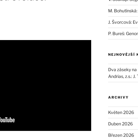
M. Bohutínská:
J. Švorcová: Ev
P. Bureš: Geno
NEJNOVĚJŠÍ
Dva záseky na B
Andrias, z.s.
:
J.
ARCHIVY
Květen 2026
Duben 2026
Březen 2026