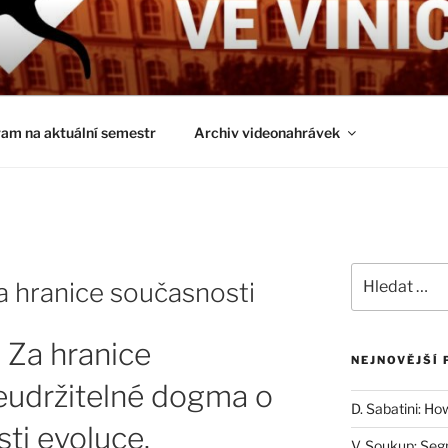
É ČTVRTKY VE VINIČ
ci a obecnější biologická témata
am na aktuální semestr
Archiv videonahrávek
Hledat:
a hranice současnosti
 Za hranice
NEJNOVĚJŠÍ 
eudržitelné dogma o
D. Sabatini: Ho
ti evoluce.
V. Soukup: Seg