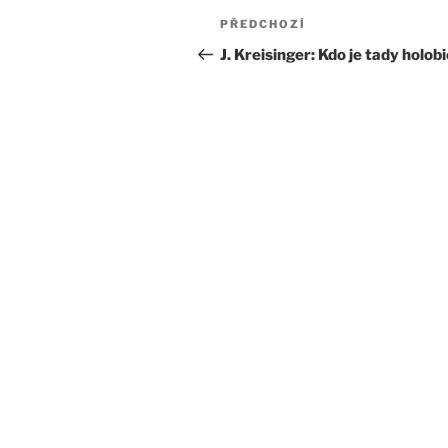
Navigace
Předchozí
PŘEDCHOZÍ
pro
příspěvek
J. Kreisinger: Kdo je tady holob
příspěvek