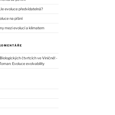
 Je evoluce předvídatelná?
oluce na přání
my mezi evolucí a klimatem
 KOMENTÁŘE
iologických čtvrtcích ve Viničné! -
 Toman: Evoluce evolvability