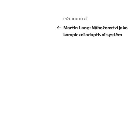
Navigace
Předchozí
PŘEDCHOZÍ
pro
příspěvek
Martin Lang: Náboženství jako
komplexní adaptivní systém
příspěvek