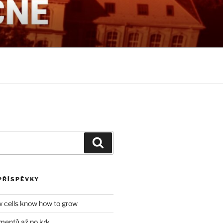
NÉ
Hledání
PŘÍSPĚVKY
w cells know how to grow
mentů až po krk