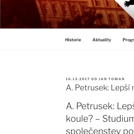
Přejít
k
BIOLOGICK
obsahu
Určeno všem zájemcům o evolu
webu
Historie
Aktuality
Progr
PUBLIKOVÁNO
16.12.2017
OD
JAN TOMAN
A. Petrusek: Lepší 
A. Petrusek: Lepš
koule? – Studium
společenstev po