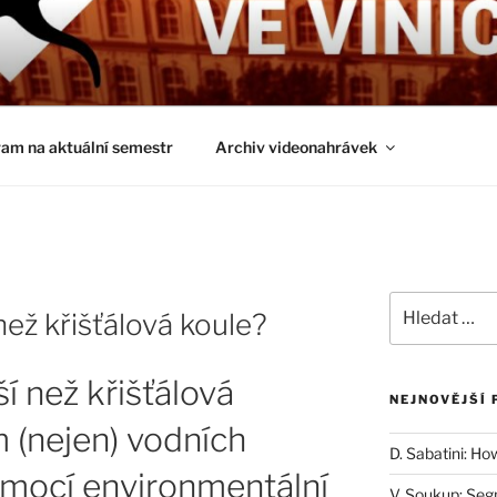
É ČTVRTKY VE VINIČ
ci a obecnější biologická témata
am na aktuální semestr
Archiv videonahrávek
Hledat:
než křišťálová koule?
í než křišťálová
NEJNOVĚJŠÍ 
 (nejen) vodních
D. Sabatini: Ho
mocí environmentální
V. Soukup: Seg