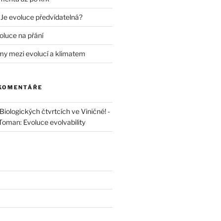
 Je evoluce předvídatelná?
oluce na přání
my mezi evolucí a klimatem
 KOMENTÁŘE
iologických čtvrtcích ve Viničné! -
 Toman: Evoluce evolvability