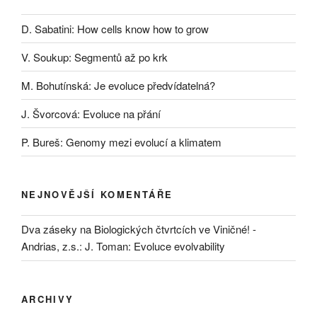
D. Sabatini: How cells know how to grow
V. Soukup: Segmentů až po krk
M. Bohutínská: Je evoluce předvídatelná?
J. Švorcová: Evoluce na přání
P. Bureš: Genomy mezi evolucí a klimatem
NEJNOVĚJŠÍ KOMENTÁŘE
Dva záseky na Biologických čtvrtcích ve Viničné! -
Andrias, z.s.
:
J. Toman: Evoluce evolvability
ARCHIVY