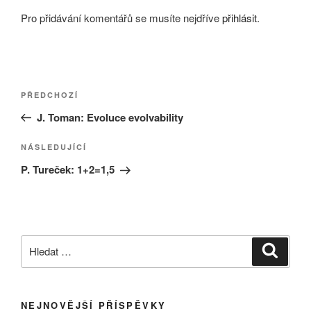
Pro přidávání komentářů se musíte nejdříve
přihlásit
.
Navigace
Předchozí
PŘEDCHOZÍ
pro
příspěvek
J. Toman: Evoluce evolvability
příspěvek
Následující
NÁSLEDUJÍCÍ
příspěvek
P. Tureček: 1+2=1,5
Hledat:
Hledán
NEJNOVĚJŠÍ PŘÍSPĚVKY