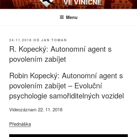
Přejít
BIOLOGICKÉ ČTVRTKY VE
Určeno všem zájemcům o evoluci a obecnější biologická témata
k
VINIČNÉ
Menu
obsahu
webu
PUBLIKOVÁNO
24.11.2018
OD
JAN TOMAN
R. Kopecký: Autonomní agent s
povolením zabíjet
Robin Kopecký: Autonomní agent s
povolením zabíjet – Evoluční
psychologie samořiditelných vozidel
Videozáznam 22. 11. 2018
Přednáška