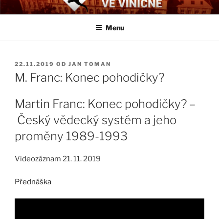
Přejít
BIOLOGICKÉ ČTVRTKY VE
Určeno všem zájemcům o evoluci a obecnější biologická témata
k
VINIČNÉ
Menu
obsahu
webu
PUBLIKOVÁNO
22.11.2019
OD
JAN TOMAN
M. Franc: Konec pohodičky?
Martin Franc: Konec pohodičky? –
Český vědecký systém a jeho
proměny 1989-1993
Videozáznam 21. 11. 2019
Přednáška