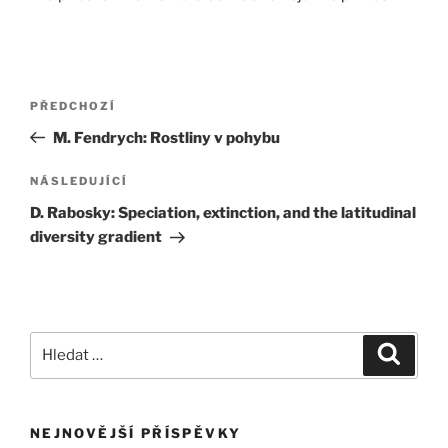
Navigace
Předchozí
PŘEDCHOZÍ
pro
příspěvek
M. Fendrych: Rostliny v pohybu
příspěvek
Následující
NÁSLEDUJÍCÍ
příspěvek
D. Rabosky: Speciation, extinction, and the latitudinal
diversity gradient
Hledat:
Hledán
NEJNOVĚJŠÍ PŘÍSPĚVKY