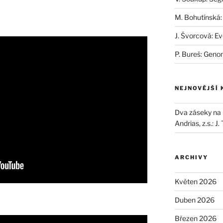
M. Bohutínská:
J. Švorcová: Ev
P. Bureš: Geno
NEJNOVĚJŠÍ
Dva záseky na B
Andrias, z.s.
:
J.
ARCHIVY
Květen 2026
Duben 2026
Březen 2026