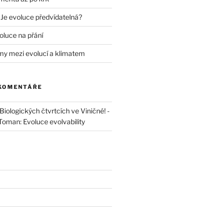
 Je evoluce předvídatelná?
oluce na přání
my mezi evolucí a klimatem
 KOMENTÁŘE
iologických čtvrtcích ve Viničné! -
 Toman: Evoluce evolvability