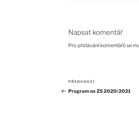
Napsat komentář
Pro přidávání komentářů se mu
Navigace
Předchozí
PŘEDCHOZÍ
pro
příspěvek
Program na ZS 2020/2021
příspěvek