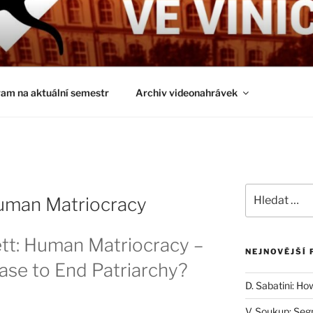
É ČTVRTKY VE VINIČ
ci a obecnější biologická témata
am na aktuální semestr
Archiv videonahrávek
Hledat:
Human Matriocracy
tt: Human Matriocracy –
NEJNOVĚJŠÍ 
ase to End Patriarchy?
D. Sabatini: Ho
V. Soukup: Seg