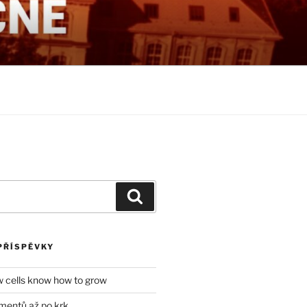
NÉ
Hledání
PŘÍSPĚVKY
w cells know how to grow
mentů až po krk