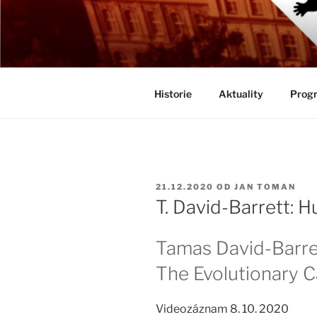
Přejít
k
BIOLOGICK
obsahu
Určeno všem zájemcům o evolu
webu
Historie
Aktuality
Progr
PUBLIKOVÁNO
21.12.2020
OD
JAN TOMAN
T. David-Barrett: 
Tamas David-Barre
The Evolutionary C
Videozáznam 8. 10. 2020